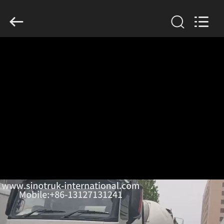
SINOTRUK
INTERNATIONAL
CO.,
LTD..
All
Rights
Reserved.
RUMAH
PRODUK
TENTANG
KAMI
TUR
PABRIK
KONTROL