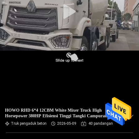
KUALITAS
HUBUNGI
KAMI
MINTA
KUTIPAN
SITEMAP
KEBIJAKAN
PRIVASI
HOWO RHD 6*4 12CBM White Mixer Truck High
Horsepower 380HP Efisiensi Tinggi Tangki Campuran Italia
Truk pengaduk beton
2026-05-09
40 pandangan