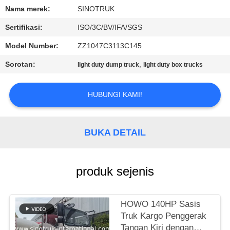
KUALITAS
Nama merek:
SINOTRUK
Sertifikasi:
ISO/3C/BV/IFA/SGS
HUBUNGI
Model Number:
ZZ1047C3113C145
KAMI
Sorotan:
,
light duty dump truck
light duty box trucks
MINTA
HUBUNGI KAMI!
KUTIPAN
SITEMAP
BUKA DETAIL
KEBIJAKAN
produk sejenis
PRIVASI
HOWO 140HP Sasis
Truk Kargo Penggerak
Tangan Kiri dengan