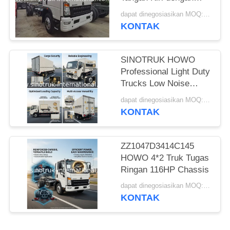
Kapasitas Beban 8-
dapat dinegosiasikan MOQ:1 buah
12ton
KONTAK
SINOTRUK HOWO
Professional Light Duty
Trucks Low Noise
Untuk Bisnis
dapat dinegosiasikan MOQ:1 UNIT
Konstruksi RHD
KONTAK
ZZ1047D3414C145
HOWO 4*2 Truk Tugas
Ringan 116HP Chassis
dapat dinegosiasikan MOQ:1 bersatu
KONTAK