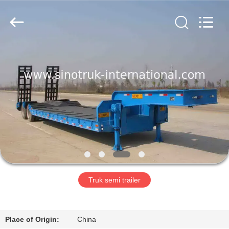
SINOTRUK
INTERNATIONAL
CO.,
LTD..
All
Rights
Reserved.
RUMAH
PRODUK
TENTANG
KAMI
TUR
PABRIK
Truk semi trailer
KONTROL
Place of Origin:
China