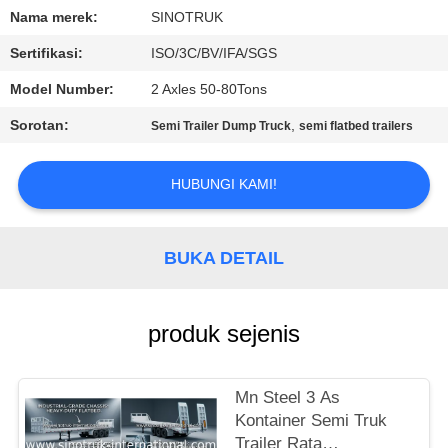
KUALITAS
Nama merek:
SINOTRUK
Sertifikasi:
ISO/3C/BV/IFA/SGS
HUBUNGI
Model Number:
2 Axles 50-80Tons
KAMI
Sorotan:
,
Semi Trailer Dump Truck
semi flatbed trailers
MINTA
HUBUNGI KAMI!
KUTIPAN
SITEMAP
BUKA DETAIL
KEBIJAKAN
produk sejenis
PRIVASI
Mn Steel 3 As
Kontainer Semi Truk
Trailer Rata