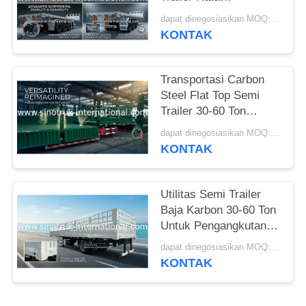
Mengangkut Barang
dapat dinegosiasikan MOQ:1 unit
Berat
KONTAK
Transportasi Carbon
Steel Flat Top Semi
Trailer 30-60 Ton
Trailer Semi Grain
dapat dinegosiasikan MOQ:1 unit
KONTAK
Utilitas Semi Trailer
Baja Karbon 30-60 Ton
Untuk Pengangkutan
Barang Khusus
dapat dinegosiasikan MOQ:1 unit
KONTAK