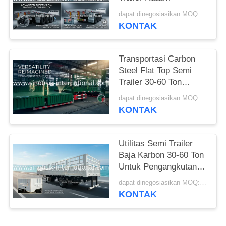
Mengangkut Barang
dapat dinegosiasikan MOQ:1 unit
Berat
KONTAK
Transportasi Carbon
Steel Flat Top Semi
Trailer 30-60 Ton
Trailer Semi Grain
dapat dinegosiasikan MOQ:1 unit
KONTAK
Utilitas Semi Trailer
Baja Karbon 30-60 Ton
Untuk Pengangkutan
Barang Khusus
dapat dinegosiasikan MOQ:1 unit
KONTAK