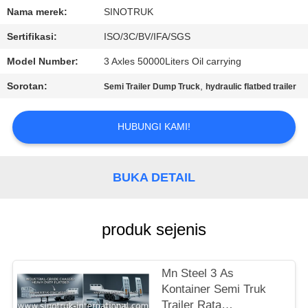
KUALITAS
Nama merek:
SINOTRUK
Sertifikasi:
ISO/3C/BV/IFA/SGS
HUBUNGI
Model Number:
3 Axles 50000Liters Oil carrying
KAMI
Sorotan:
,
Semi Trailer Dump Truck
hydraulic flatbed trailer
MINTA
HUBUNGI KAMI!
KUTIPAN
SITEMAP
BUKA DETAIL
KEBIJAKAN
produk sejenis
PRIVASI
Mn Steel 3 As
Kontainer Semi Truk
Trailer Rata