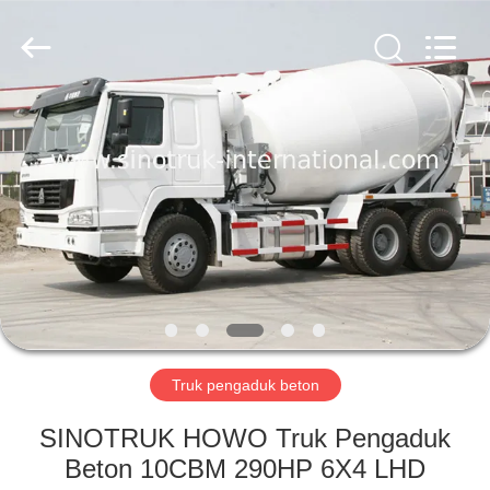
SINOTRUK
INTERNATIONAL
CO.,
LTD..
All
Rights
Reserved.
RUMAH
PRODUK
TENTANG
KAMI
TUR
PABRIK
Truk pengaduk beton
SINOTRUK HOWO Truk Pengaduk
KONTROL
Beton 10CBM 290HP 6X4 LHD