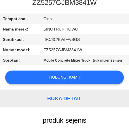
KUALITAS
ZZ5257GJBM3841W
HUBUNGI
Tempat asal:
Cina
KAMI
Nama merek:
SINOTRUK HOWO
Sertifikasi:
ISO/3C/BV/IFA/SGS
MINTA
Nomor model:
ZZ5257GJBM3841W
KUTIPAN
Sorotan:
,
Mobile Concrete Mixer Truck
truk mixer semen
SITEMAP
HUBUNGI KAMI!
KEBIJAKAN
BUKA DETAIL
PRIVASI
produk sejenis