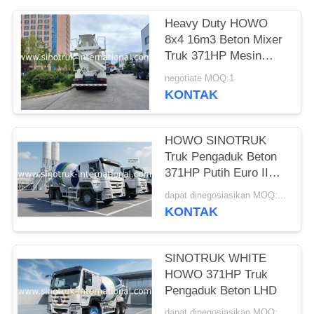
Heavy Duty HOWO
8x4 16m3 Beton Mixer
Truk 371HP Mesin
PMP Pengurangi
negotiate MOQ:1
Kecepatan Untuk
KONTAK
Konstruksi
HOWO SINOTRUK
Truk Pengaduk Beton
371HP Putih Euro II
ZZ1257N3841W
dapat dinegosiasikan MOQ:1 Unit
KONTAK
SINOTRUK WHITE
HOWO 371HP Truk
Pengaduk Beton LHD
dapat dinegosiasikan MOQ:1 unit