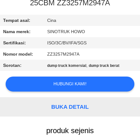
KUALITAS
25CBM ZZ3257M2947A
HUBUNGI
Tempat asal:
Cina
KAMI
Nama merek:
SINOTRUK HOWO
Sertifikasi:
ISO/3C/BV/IFA/SGS
MINTA
Nomor model:
ZZ3257M2947A
KUTIPAN
Sorotan:
,
dump truck komersial
dump truck berat
SITEMAP
HUBUNGI KAMI!
KEBIJAKAN
BUKA DETAIL
PRIVASI
produk sejenis