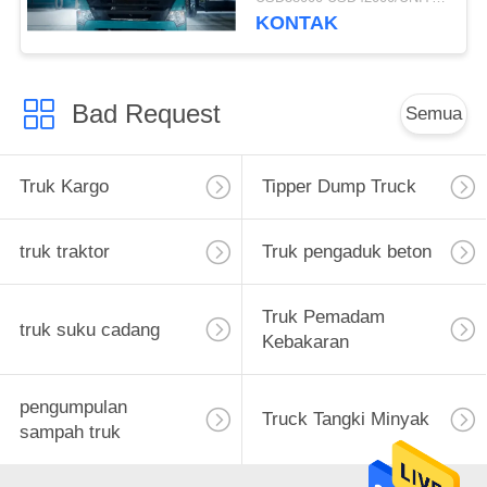
ZZ3257M3847N1 A7-P
KONTAK
Kabin Panjang Umur
Bad Request
Semua
Truk Kargo
Tipper Dump Truck
truk traktor
Truk pengaduk beton
Truk Pemadam
truk suku cadang
Kebakaran
pengumpulan
Truck Tangki Minyak
sampah truk