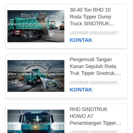
30-40 Ton RHD 10
Roda Tipper Dump
Truck SINOTRUK
HOWO A7 Untuk
USD38000-USD42000/UNIT)negotiation MOQ:1 unit
Konstruksi
KONTAK
Pengemudi Tangan
Kanan Sepuluh Roda
Truk Tipper Sinotruk,
Truk Dump Tugas
USD38000-USD42000/UNIT)negotiation MOQ:1 unit
Berat
KONTAK
RHD SINOTRUK
HOWO A7
Penambangan Tipper
Dump Truck
USD38000-USD42000/UNIT)negotiation MOQ:1 unit