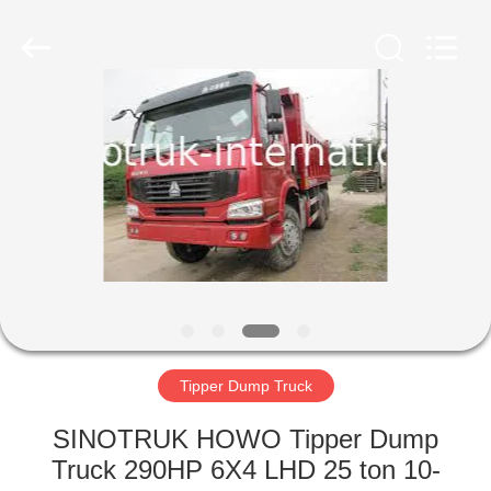
SINOTRUK
INTERNATIONAL
CO.,
LTD..
All
Rights
Reserved.
RUMAH
PRODUK
TENTANG
KAMI
TUR
PABRIK
Tipper Dump Truck
SINOTRUK HOWO Tipper Dump
KONTROL
Truck 290HP 6X4 LHD 25 ton 10-