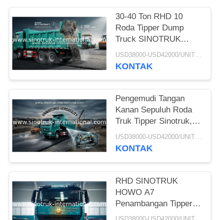
30-40 Ton RHD 10
Roda Tipper Dump
Truck SINOTRUK
HOWO A7 Untuk
USD38000-USD42000/UNIT)negotiation MOQ:1 unit
Konstruksi
KONTAK
Pengemudi Tangan
Kanan Sepuluh Roda
Truk Tipper Sinotruk,
Truk Dump Tugas
USD38000-USD42000/UNIT)negotiation MOQ:1 unit
Berat
KONTAK
RHD SINOTRUK
HOWO A7
Penambangan Tipper
Dump Truck
USD38000-USD42000/UNIT)negotiation MOQ:1 unit