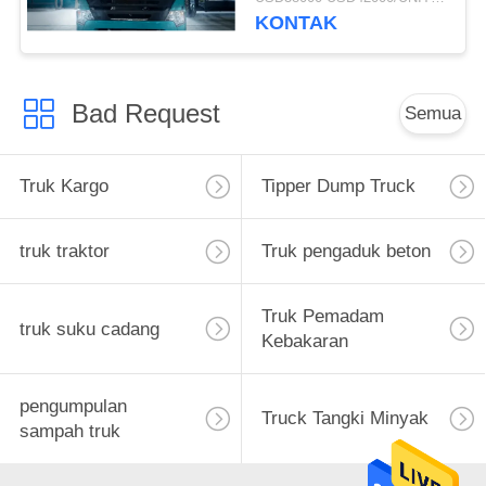
ZZ3257M3847N1 A7-P
KONTAK
Kabin Panjang Umur
Bad Request
Semua
Truk Kargo
Tipper Dump Truck
truk traktor
Truk pengaduk beton
Truk Pemadam
truk suku cadang
Kebakaran
pengumpulan
Truck Tangki Minyak
sampah truk