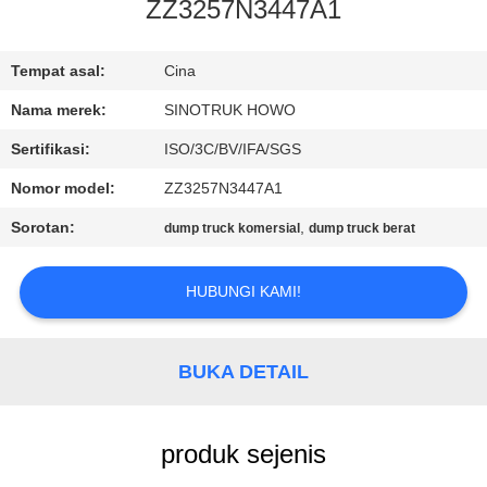
KUALITAS
ZZ3257N3447A1
HUBUNGI
Tempat asal:
Cina
KAMI
Nama merek:
SINOTRUK HOWO
Sertifikasi:
ISO/3C/BV/IFA/SGS
MINTA
Nomor model:
ZZ3257N3447A1
KUTIPAN
Sorotan:
,
dump truck komersial
dump truck berat
SITEMAP
HUBUNGI KAMI!
KEBIJAKAN
BUKA DETAIL
PRIVASI
produk sejenis