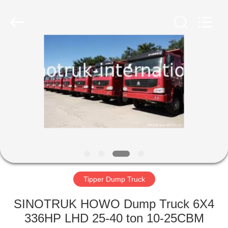
SINOTRUK
INTERNATIONAL
CO.,
LTD..
All
Rights
Reserved.
RUMAH
PRODUK
TENTANG
KAMI
TUR
PABRIK
Tipper Dump Truck
SINOTRUK HOWO Dump Truck 6X4
KONTROL
336HP LHD 25-40 ton 10-25CBM