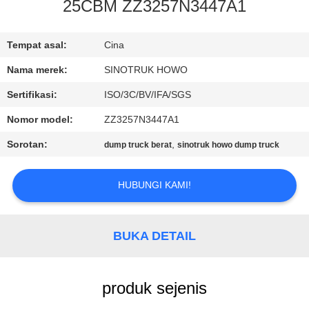
KUALITAS
25CBM ZZ3257N3447A1
HUBUNGI
Tempat asal:
Cina
KAMI
Nama merek:
SINOTRUK HOWO
Sertifikasi:
ISO/3C/BV/IFA/SGS
MINTA
Nomor model:
ZZ3257N3447A1
KUTIPAN
Sorotan:
,
dump truck berat
sinotruk howo dump truck
SITEMAP
HUBUNGI KAMI!
KEBIJAKAN
BUKA DETAIL
PRIVASI
produk sejenis