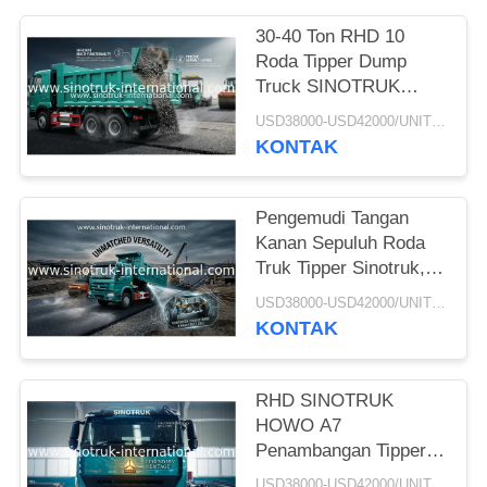
30-40 Ton RHD 10
Roda Tipper Dump
Truck SINOTRUK
HOWO A7 Untuk
USD38000-USD42000/UNIT)negotiation MOQ:1 unit
Konstruksi
KONTAK
Pengemudi Tangan
Kanan Sepuluh Roda
Truk Tipper Sinotruk,
Truk Dump Tugas
USD38000-USD42000/UNIT)negotiation MOQ:1 unit
Berat
KONTAK
RHD SINOTRUK
HOWO A7
Penambangan Tipper
Dump Truck
USD38000-USD42000/UNIT)negotiation MOQ:1 unit