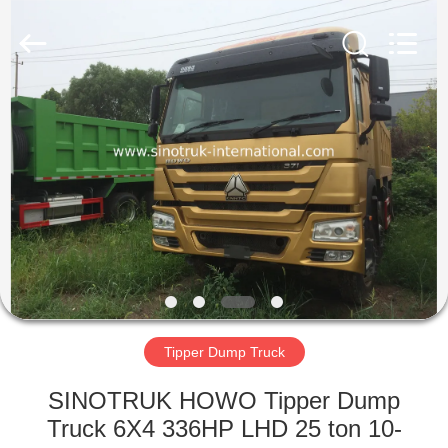
SINOTRUK
INTERNATIONAL
CO.,
LTD..
All
Rights
Reserved.
RUMAH
PRODUK
TENTANG
KAMI
TUR
PABRIK
Tipper Dump Truck
SINOTRUK HOWO Tipper Dump
KONTROL
Truck 6X4 336HP LHD 25 ton 10-