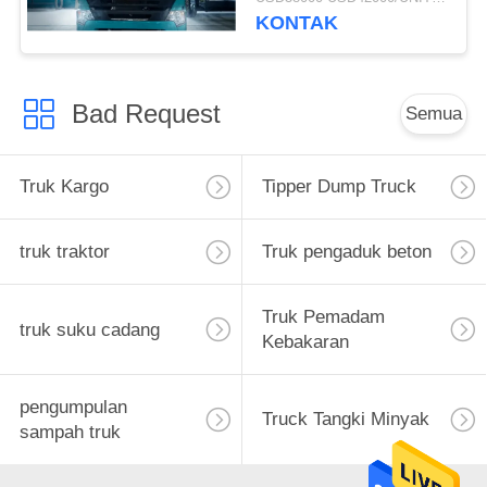
ZZ3257M3847N1 A7-P
KONTAK
Kabin Panjang Umur
Bad Request
Semua
Truk Kargo
Tipper Dump Truck
truk traktor
Truk pengaduk beton
Truk Pemadam
truk suku cadang
Kebakaran
pengumpulan
Truck Tangki Minyak
sampah truk