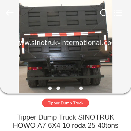
SINOTRUK
INTERNATIONAL
CO.,
LTD..
All
Rights
Reserved.
RUMAH
PRODUK
TENTANG
KAMI
TUR
PABRIK
Tipper Dump Truck
Tipper Dump Truck SINOTRUK
KONTROL
HOWO A7 6X4 10 roda 25-40tons