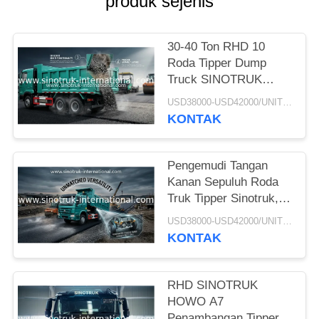
produk sejenis
30-40 Ton RHD 10
Roda Tipper Dump
Truck SINOTRUK
HOWO A7 Untuk
USD38000-USD42000/UNIT)negotiation MOQ:1 unit
Konstruksi
KONTAK
Pengemudi Tangan
Kanan Sepuluh Roda
Truk Tipper Sinotruk,
Truk Dump Tugas
USD38000-USD42000/UNIT)negotiation MOQ:1 unit
Berat
KONTAK
RHD SINOTRUK
HOWO A7
Penambangan Tipper