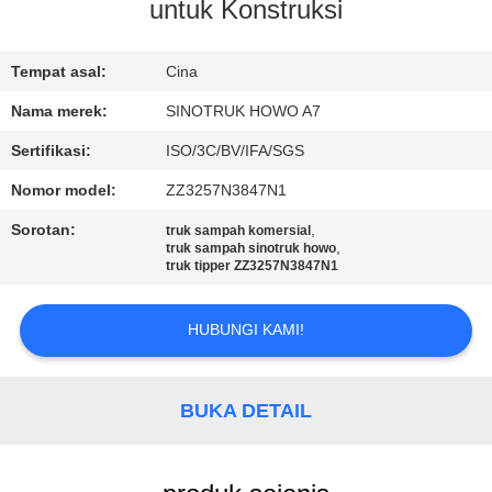
KUALITAS
untuk Konstruksi
HUBUNGI
Tempat asal:
Cina
KAMI
Nama merek:
SINOTRUK HOWO A7
Sertifikasi:
ISO/3C/BV/IFA/SGS
MINTA
Nomor model:
ZZ3257N3847N1
KUTIPAN
Sorotan:
,
truk sampah komersial
,
truk sampah sinotruk howo
truk tipper ZZ3257N3847N1
SITEMAP
HUBUNGI KAMI!
KEBIJAKAN
PRIVASI
BUKA DETAIL