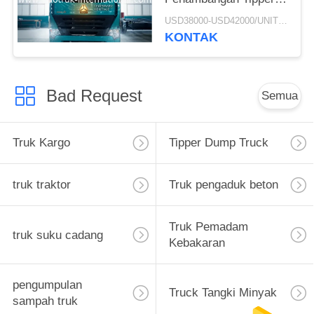
Dump Truck
USD38000-USD42000/UNIT)negotiation MOQ:1 unit
ZZ3257M3847N1 A7-P
KONTAK
Kabin Panjang Umur
Bad Request
Semua
Truk Kargo
Tipper Dump Truck
truk traktor
Truk pengaduk beton
Truk Pemadam
truk suku cadang
Kebakaran
pengumpulan
Truck Tangki Minyak
sampah truk