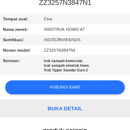
KUALITAS
ZZ3257N3847N1
HUBUNGI
Tempat asal:
Cina
KAMI
Nama merek:
SINOTRUK HOWO A7
Sertifikasi:
ISO/3C/BV/IFA/SGS
MINTA
Nomor model:
ZZ3257N3847N1
KUTIPAN
Sorotan:
,
truk sampah komersial
,
truk sampah sinotruk howo
Truk Tipper Standar Euro 2
SITEMAP
HUBUNGI KAMI!
KEBIJAKAN
PRIVASI
BUKA DETAIL