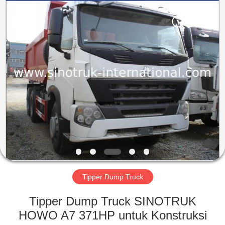
SINOTRUK
INTERNATIONAL
CO.,
LTD..
All
Rights
Reserved.
RUMAH
PRODUK
TENTANG
KAMI
TUR
PABRIK
Tipper Dump Truck
Tipper Dump Truck SINOTRUK
KONTROL
HOWO A7 371HP untuk Konstruksi