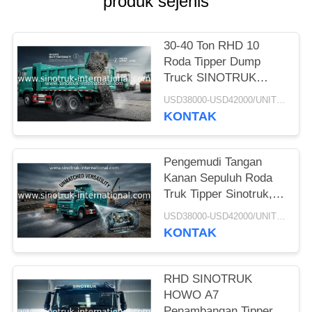
produk sejenis
30-40 Ton RHD 10
Roda Tipper Dump
Truck SINOTRUK
HOWO A7 Untuk
USD38000-USD42000/UNIT)negotiation MOQ:1 unit
Konstruksi
KONTAK
Pengemudi Tangan
Kanan Sepuluh Roda
Truk Tipper Sinotruk,
Truk Dump Tugas
USD38000-USD42000/UNIT)negotiation MOQ:1 unit
Berat
KONTAK
RHD SINOTRUK
HOWO A7
Penambangan Tipper