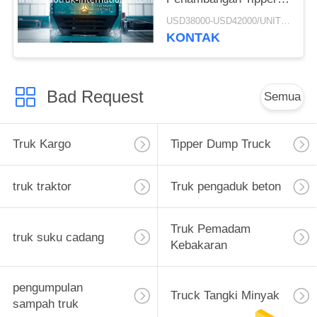
Dump Truck
USD38000-USD42000/UNIT)negotiation MOQ:1 unit
ZZ3257M3847N1 A7-P
KONTAK
Kabin Panjang Umur
Bad Request
Semua
Truk Kargo
Tipper Dump Truck
truk traktor
Truk pengaduk beton
Truk Pemadam
truk suku cadang
Kebakaran
pengumpulan
Truck Tangki Minyak
sampah truk