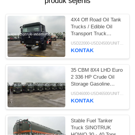
produk sejenis
4X4 Off Road Oil Tank
Trucks / Edible Oil
Transport Truck
Hydraulically Clutch
USD22000-USD24500/UNIT)negotiation MOQ:1 Unit
KONTAK
35 CBM 8X4 LHD Euro
2 336 HP Crude Oil
Storage Gasoline
Tanker Trucks ISO
USD46000-USD46500/UNIT)negotiation MOQ:1 Unit
Approved
KONTAK
Stable Fuel Tanker
Truck SINOTRUK
HOWO 30 - 40 Tons