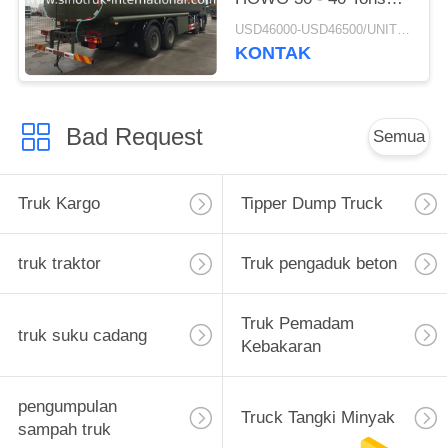
For Oil Transportation
USD46000-USD46500/UNIT)negotiation MOQ:1 Unit
8X4 RHD
KONTAK
Bad Request
Semua
Truk Kargo
Tipper Dump Truck
truk traktor
Truk pengaduk beton
Truk Pemadam
truk suku cadang
Kebakaran
pengumpulan
Truck Tangki Minyak
sampah truk