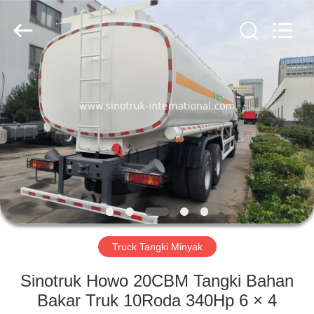
SINOTRUK
INTERNATIONAL
CO.,
LTD..
All
Rights
Reserved.
RUMAH
PRODUK
TENTANG
KAMI
TUR
PABRIK
Truck Tangki Minyak
Sinotruk Howo 20CBM Tangki Bahan
KONTROL
Bakar Truk 10Roda 340Hp 6 × 4