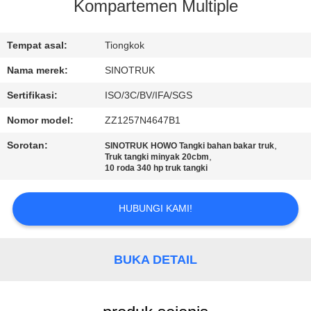
KUALITAS
Kompartemen Multiple
HUBUNGI
Tempat asal:
Tiongkok
KAMI
Nama merek:
SINOTRUK
Sertifikasi:
ISO/3C/BV/IFA/SGS
MINTA
Nomor model:
ZZ1257N4647B1
KUTIPAN
Sorotan:
,
SINOTRUK HOWO Tangki bahan bakar truk
,
Truk tangki minyak 20cbm
10 roda 340 hp truk tangki
SITEMAP
HUBUNGI KAMI!
KEBIJAKAN
PRIVASI
BUKA DETAIL